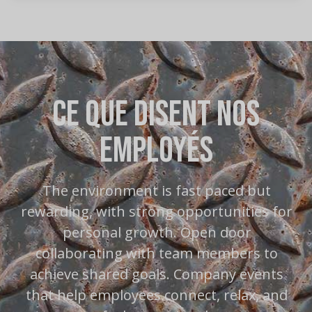
Ce que disent nos
employés
o
The environment is fast paced but
rewarding, with strong opportunities for
personal growth. Open door
d
collaborating with team members to
achieve shared goals. Company events
l,
that help employees connect, relax, and