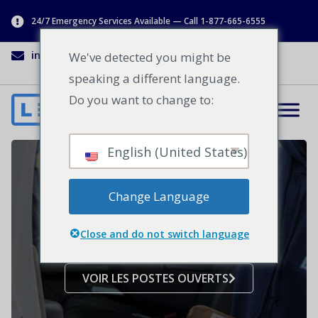
24/7 Emergency Services Available — Call 1-877-665-6555
info@lenworth.ca
1-877-665-6555
We've detected you might be
speaking a different language.
Do you want to change to:
English (United States)
Carrières
Change Language
Devenez membre de notre équipe en
Close and do not switch language
pleine expansion.
VOIR LES POSTES OUVERTS